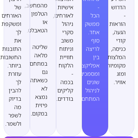
מהמחשב,
הדרוש
-
אישיות
של
הטלפון
-
הכל
לאורחים,
האורחים
או
הוראות
ממשק
ניהול
ומשקפת
הטאבלט.
הגעה,
אחד.
סקרי
לך
קודי
סוף
משוב
את
שליטה
כניסה,
לריצה
וניתוח
התובנות
מלאה
המלצות
בין
חוויית
החשובות
במתחם
מקומיות
אפליקציות
הלקוח
ביותר.
גם
ומזג
ומסמכים
-
עוזרת
כשאתה
אוויר.
שונים
בכמה
לך
לא
לניהול
קליקים
להבין
נמצא
המתחם.
בודדים.
בדיוק
פיזית
מה
במקום.
לשפר
ולשמר.