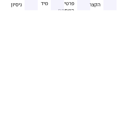
פרטי
מיד
הקצר
ניסיון
המתחם
-
או
-
והיחידות
ללא
בקר
בחר
-
עלות,
באתר
את
הגדר
פשוט
חשבון
חבילת
את
להתחיל
חדש
המחיר
המתחם
ליהנות
יהיה
המתאימה
שלך
מניהול
מוכן
לך,
בכמה
קל
תוך
ללא
צעדים
ויעיל
שתי
התחייבות
פשוטים
דקות
פתחו חשבון בחינם בתוך 2 דקות