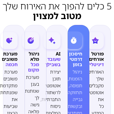
5 כלים להפוך את האירוח שלך
מטוב למצוין
פורטל
חיסכון
AI
ניהול
מערכת
אורחים
דרמטי
שעובד
מלא
משובים
דיגיטלי
בזמן
בשבילך
מכל
חכמה
מקום
האורחים
ניהול
יצירת
מערכת
מערכת
שלך
הזמנות,
תוכן
משובים
בענן
מקבלים
תפוסה,
אוטומטי
מתקדמת
שנותנת
אוטומטית
תחזוקה,
לרשתות
שמנתחת
לך
את
גבייה
החברתיות,
את
גישה
כל
ובקשות
ניסוח
שביעות
מלאה
המידע
מיוחדות
המלצות
הרצון