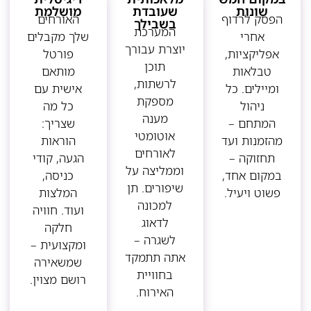
שונות
שעובדת
מושלמת
הפסק לרדוף
האורחים
בשבילך
המערכת
אחרי
שלך מקבלים
יוצרת עבורך
אפליקציות,
פורטל
תוכן
טבלאות
מותאם
לרשתות,
ומיילים. כל
אישית עם
מספקת
ניהול
כל מה
מענה
המתחם –
שצריך:
אוטומטי
מהזמנות ועד
הוראות
לאורחים
תחזוקה –
הגעה, קודי
וממליצה על
במקום אחד,
כניסה,
שיפורים. תן
פשוט ויעיל.
המלצות
למכונה
ועוד. חוויה
לדאוג
חלקה
לשגרה –
ומקצועית –
אתה תתמקד
שמשאירה
בחוויית
רושם מצוין.
האירוח.